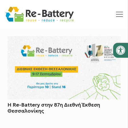
Ανοίξτε
H Re-Battery στην 87η Διεθνή Έκθεση
Θεσσαλονίκης