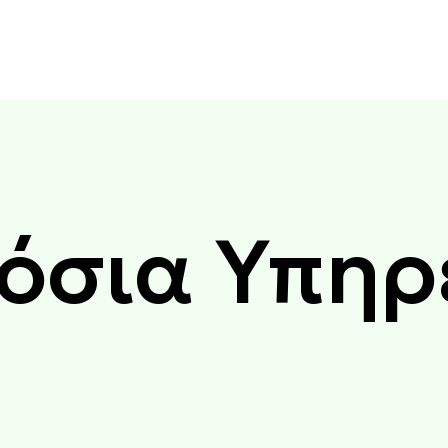
όσια Υπηρ