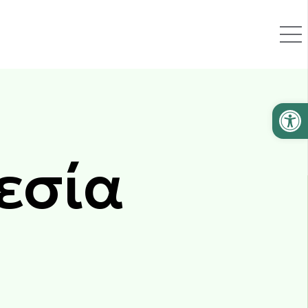
Ανοίξτε
εσία