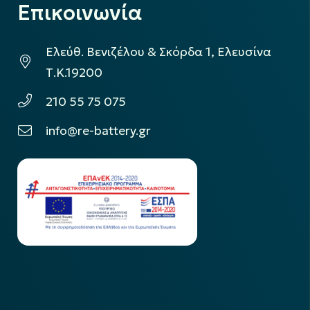
Επικοινωνία
Ελεύθ. Βενιζέλου & Σκόρδα 1, Ελευσίνα
Τ.Κ.19200
210 55 75 075
info@re-battery.gr