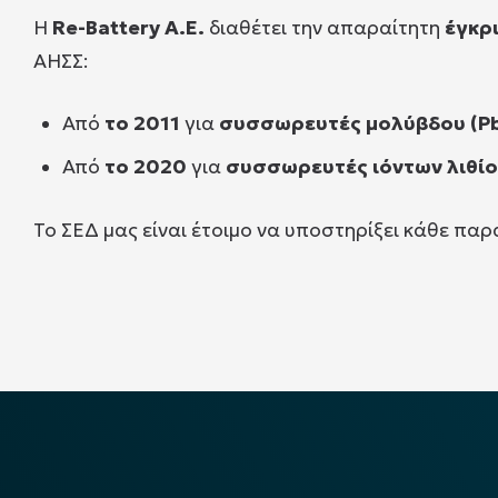
Η
Re-Battery Α.Ε.
διαθέτει την απαραίτητη
έγκρ
ΑΗΣΣ:
Από
το 2011
για
συσσωρευτές μολύβδου (P
Από
το 2020
για
συσσωρευτές ιόντων λιθίου
Το ΣΕΔ μας είναι έτοιμο να υποστηρίξει κάθε πα