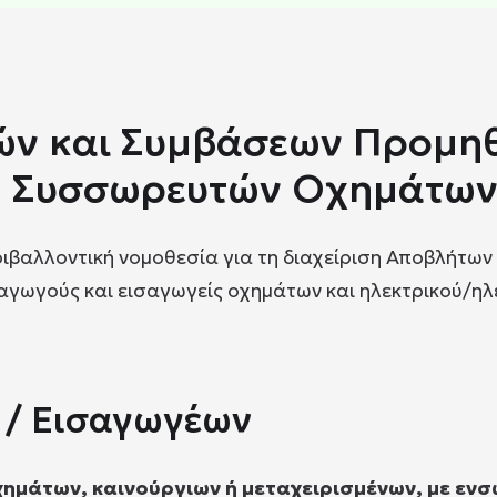
ν και Συμβάσεων Προμηθ
η Συσσωρευτών Οχημάτων 
ριβαλλοντική νομοθεσία για τη διαχείριση Αποβλήτω
ραγωγούς και εισαγωγείς οχημάτων και ηλεκτρικού/η
/ Εισαγωγέων
χημάτων, καινούργιων ή μεταχειρισμένων, με ε