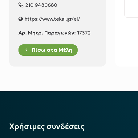
210 9480680
https://www.tekal.gr/el/
Αρ. Μητρ. Παραγωγών:
17372
Πίσω στα Μέλη
keyboard_arrow_left
Χρήσιμες συνδέσεις