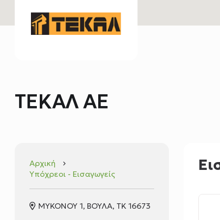
ΤΕΚΑΛ ΑΕ
Ει
Αρχική
keyboard_arrow_right
Υπόχρεοι - Εισαγωγείς
ΜΥΚΟΝΟΥ 1, ΒΟΥΛΑ, ΤΚ 16673