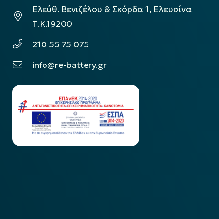
Ελεύθ. Βενιζέλου & Σκόρδα 1, Ελευσίνα
Τ.Κ.19200
210 55 75 075
info@re-battery.gr