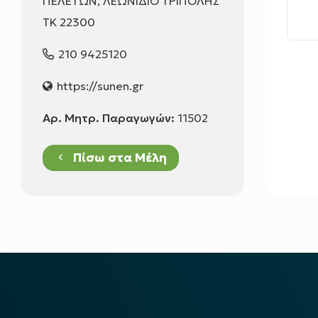
ΠΕΛΕΤΩΝ, ΛΕΩΝΙΔΙΟ ΤΡΙΠΟΛΗΣ
ΤΚ 22300
210 9425120
https://sunen.gr
Αρ. Μητρ. Παραγωγών:
11502
Πίσω στα Μέλη
keyboard_arrow_left