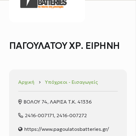
ΠΑΓΟΥΛΑΤΟΥ ΧΡ. ΕΙΡΗΝΗ
Αρχική
Υπόχρεοι - Εισαγωγείς
keyboard_arrow_right
ΒΟΛΟΥ 74, ΛΑΡΙΣΑ T.K. 41336
2416-007171, 2416-007272
https://www.pagoulatosbatteries.gr/