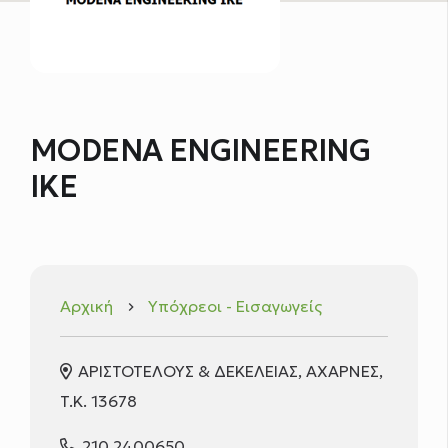
MODENA ENGINEERING
ΙΚΕ
Αρχική
Υπόχρεοι - Εισαγωγείς
keyboard_arrow_right
ΑΡΙΣΤΟΤΕΛΟΥΣ & ΔΕΚΕΛΕΙΑΣ, ΑΧΑΡΝΕΣ,
T.K. 13678
210 2400650