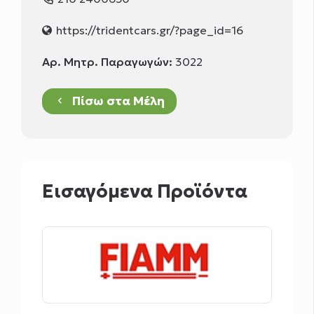
https://tridentcars.gr/?page_id=16
Αρ. Μητρ. Παραγωγών:
3022
Πίσω στα Μέλη
keyboard_arrow_left
Εισαγόμενα Προϊόντα