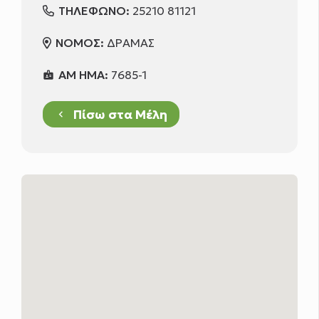
ΤΗΛΕΦΩΝΟ:
25210 81121
ΝΟΜΟΣ:
ΔΡΑΜΑΣ
ΑΜ ΗΜΑ:
7685-1
badge
Πίσω στα Μέλη
keyboard_arrow_left