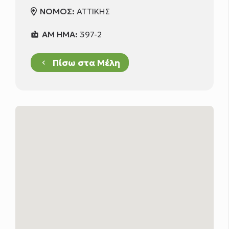
ΝΟΜΟΣ:
ΑΤΤΙΚΗΣ
ΑΜ ΗΜΑ:
397-2
badge
Πίσω στα Μέλη
keyboard_arrow_left