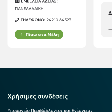
ΕΜΒΕΛΕΙΑ ΑΔΕΙΑΣ:
ΠΑΝΕΛΛΑΔΙΚΗ
ΤΗΛΕΦΩΝΟ:
24210 84523
Πίσω στα Μέλη
keyboard_arrow_left
Χρήσιμες συνδέσεις
Υπουργείο Περιβάλλοντος και Ενέργειας