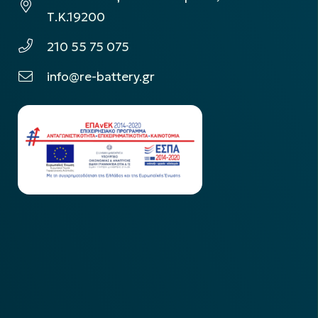
Τ.Κ.19200
210 55 75 075
info@re-battery.gr