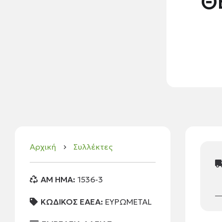
Θ
Αρχική
Συλλέκτες
keyboard_arrow_right
AM HMA:
1536-3
ΚΩΔΙΚΟΣ ΕΑΕΑ:
ΕΥΡΩMETAL