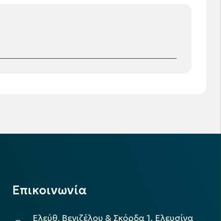
Επικοινωνία
Ελεύθ. Βενιζέλου & Σκόρδα 1, Ελευσίνα