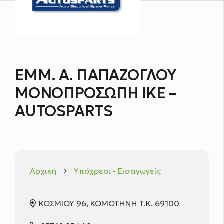
ΕΜΜ. Α. ΠΑΠΑΖΟΓΛΟΥ
ΜΟΝΟΠΡΟΣΩΠΗ ΙΚΕ –
AUTOSPARTS
Αρχική
Υπόχρεοι - Εισαγωγείς
keyboard_arrow_right
ΚΟΣΜΙΟΥ 96, ΚΟΜΟΤΗΝΗ T.K. 69100