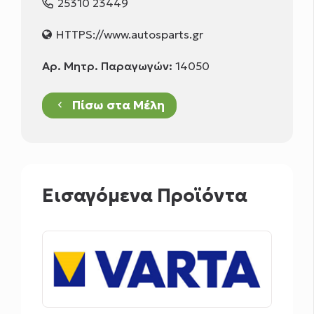
25310 23449
HTTPS://www.autosparts.gr
Αρ. Μητρ. Παραγωγών:
14050
Πίσω στα Μέλη
keyboard_arrow_left
Εισαγόμενα Προϊόντα