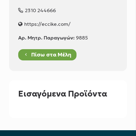
2310 244666
https://eccike.com/
Αρ. Μητρ. Παραγωγών:
9885
Πίσω στα Μέλη
keyboard_arrow_left
Εισαγόμενα Προϊόντα