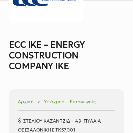
ECC ΙΚΕ – ENERGY
CONSTRUCTION
COMPANY IKE
Αρχική
Υπόχρεοι - Εισαγωγείς
keyboard_arrow_right
ΣΤΕΛΙΟΥ ΚΑΖΑΝΤΖΙΔΗ 49, ΠΥΛΑΙΑ
ΘΕΣΣΑΛΟΝΙΚΗΣ ΤΚ57001