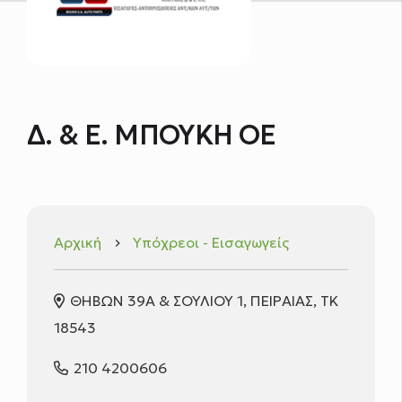
Δ. & Ε. ΜΠΟΥΚΗ ΟΕ
Αρχική
Υπόχρεοι - Εισαγωγείς
keyboard_arrow_right
ΘΗΒΩΝ 39Α & ΣΟΥΛΙΟΥ 1, ΠΕΙΡΑΙΑΣ, ΤΚ
18543
210 4200606