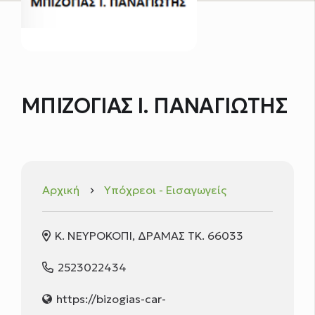
ΜΠΙΖΟΓΙΑΣ Ι. ΠΑΝΑΓΙΩΤΗΣ
Αρχική
Υπόχρεοι - Εισαγωγείς
keyboard_arrow_right
Κ. ΝΕΥΡΟΚΟΠΙ, ΔΡΑΜΑΣ ΤΚ. 66033
2523022434
https://bizogias-car-