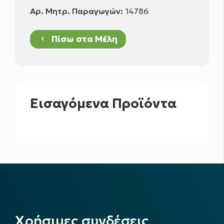
Αρ. Μητρ. Παραγωγών:
14786
Πίσω στα Μέλη
keyboard_arrow_left
Εισαγόμενα Προϊόντα
Χρήσιμες συνδέσεις