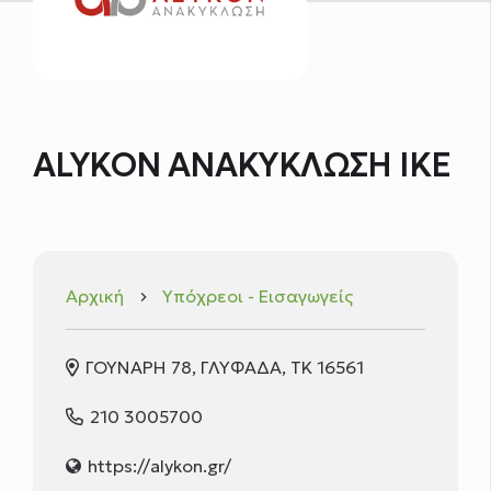
ALYKON ΑΝΑΚΥΚΛΩΣΗ ΙΚΕ
Αρχική
Υπόχρεοι - Εισαγωγείς
keyboard_arrow_right
ΓΟΥΝΑΡΗ 78, ΓΛΥΦΑΔΑ, ΤΚ 16561
210 3005700
https://alykon.gr/