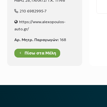
ΗΒΗΣ 28, ΓΑΛΑΤΣΙ T.K. 11146
210 6982995-7
https://www.alexopoulos-
auto.gr/
Αρ. Μητρ. Παραγωγών:
168
Πίσω στα Μέλη
keyboard_arrow_left