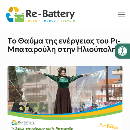
Το Θαύμα της ενέργειας του Ρι-
Ανοίξτε
Μπαταρούλη στην Ηλιούπολη