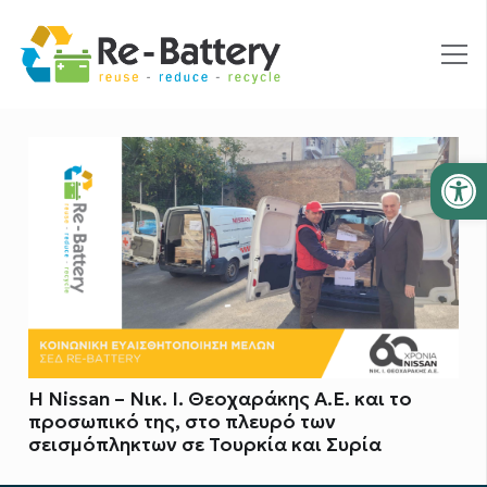
Ανοίξτε
Η Nissan – Νικ. Ι. Θεοχαράκης Α.Ε. και το
προσωπικό της, στο πλευρό των
σεισμόπληκτων σε Τουρκία και Συρία