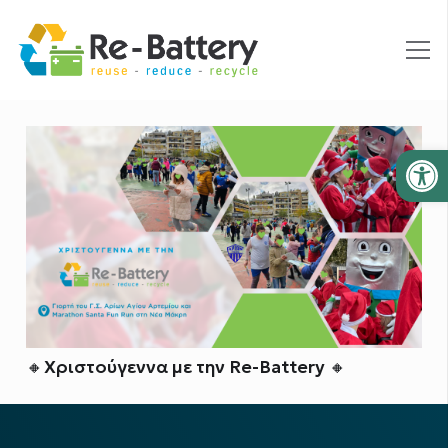
Ανοίξτε
🔸Χριστούγεννα με την Re-Battery 🔸