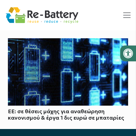
Ανοίξτε
EE: σε θέσεις μάχης για αναθεώρηση
κανονισμού & έργα 1 δις ευρώ σε μπαταρίες