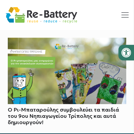
Ανοίξτε
Ο Ρι-Μπαταρούλης συμβουλεύει τα παιδιά
του 9ου Νηπιαγωγείου Τρίπολης και αυτά
δημιουργούν!