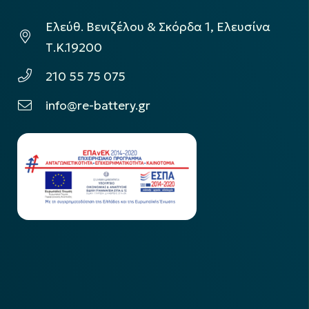
Ελεύθ. Βενιζέλου & Σκόρδα 1, Ελευσίνα
Τ.Κ.19200
210 55 75 075
info@re-battery.gr