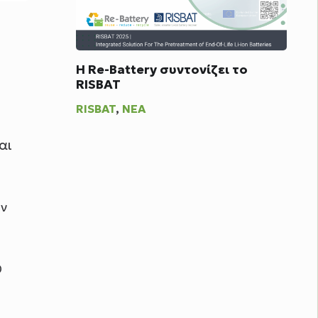
Η Re-Battery συντονίζει το
RISBAT
RISBAT
,
ΝΈΑ
αι
υν
0