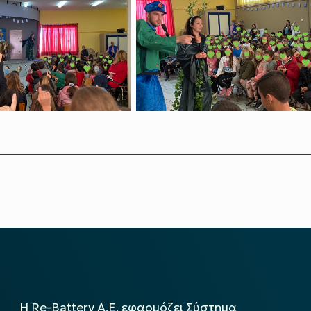
Η Re-Battery Α.Ε. εφαρμόζει Σύστημα