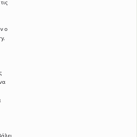
τις
ν ο
y.
ς
Ένα
α
βάλει