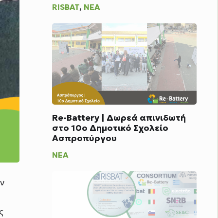
RISBAT
,
ΝΈΑ
Re-Battery | Δωρεά απινιδωτή
στο 10ο Δημοτικό Σχολείο
Ασπροπύργου
ΝΈΑ
ν
ς