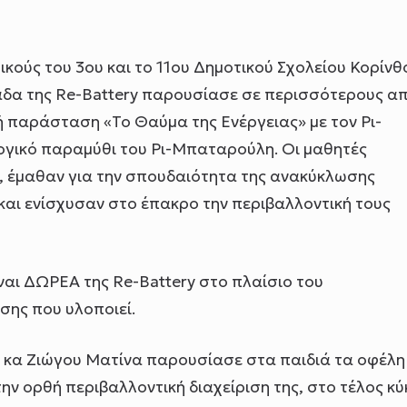
ικούς του 3ου και το 11ου Δημοτικού Σχολείου Κορίνθ
μάδα της Re-Battery παρουσίασε σε περισσότερους α
ή παράσταση «Το Θαύμα της Ενέργειας» με τον Ρι-
ογικό παραμύθι του Ρι-Μπαταρούλη. Οι μαθητές
, έμαθαν για την σπουδαιότητα της ανακύκλωσης
αι ενίσχυσαν στο έπακρο την περιβαλλοντική τους
αι ΔΩΡΕΑ της Re-Battery στο πλαίσιο του
ης που υλοποιεί.
y κα Ζιώγου Ματίνα παρουσίασε στα παιδιά τα οφέλη
ην ορθή περιβαλλοντική διαχείριση της, στο τέλος κ