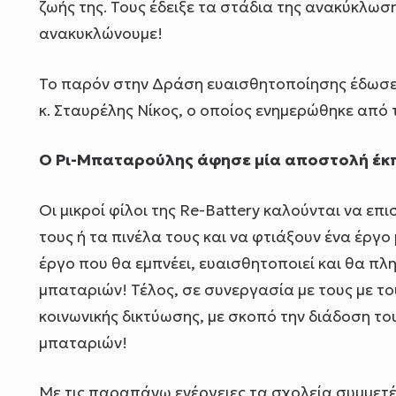
ζωής της. Τους έδειξε τα στάδια της ανακύκλωση
ανακυκλώνουμε!
Το παρόν στην Δράση ευαισθητοποίησης έδωσε 
κ. Σταυρέλης Νίκος, ο οποίος ενημερώθηκε από τ
Ο Ρι-Mπαταρούλης άφησε μία αποστολή έκ
Οι μικροί φίλοι της Re-Battery καλούνται να ε
τους ή τα πινέλα τους και να φτιάξουν ένα έργ
έργο που θα εμπνέει, ευαισθητοποιεί και θα π
μπαταριών! Τέλος, σε συνεργασία με τους με τ
κοινωνικής δικτύωσης, με σκοπό την διάδοση τ
μπαταριών!
Με τις παραπάνω ενέργειες τα σχολεία συμμετέ