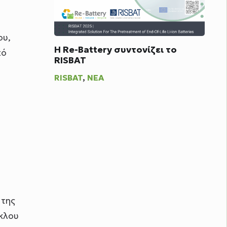
ου,
Η Re-Battery συντονίζει το
πό
RISBAT
RISBAT
,
ΝΈΑ
 της
ύκλου