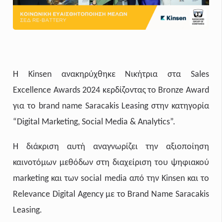
Η
Kinsen
ανακηρύχθηκε Νικήτρια στα
Sales
Excellence
Awards
2024 κερδίζοντας το
Bronze
Award
για το
brand
name
Saracakis
Leasing
στην κατηγορία
“
Digital
Marketing
,
Social
Media
&
Analytics
”.
Η διάκριση αυτή αναγνωρίζει την αξιοποίηση
καινοτόμων μεθόδων στη διαχείριση του ψηφιακού
marketing
και των
social
media
από την
Kinsen
και το
Relevance
Digital
Agency
με το
Brand
Name
Saracakis
Leasing
.