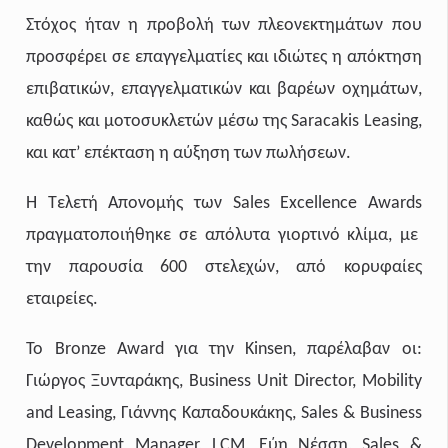
Στόχος ήταν η προβολή των πλεονεκτημάτων που
προσφέρει σε επαγγελματίες και ιδιώτες η απόκτηση
επιβατικών, επαγγελματικών και βαρέων οχημάτων,
καθώς και μοτοσυκλετών μέσω της Saracakis Leasing,
και κατ’ επέκταση η αύξηση των πωλήσεων.
Η Τελετή Απονομής των
Sales
Excellence
Awards
πραγματοποιήθηκε σε απόλυτα γιορτινό κλίμα, με
την παρουσία 600 στελεχών, από κορυφαίες
εταιρείες.
Το
Bronze Award
για
την
Kinsen,
παρέλαβαν
οι
:
Γιώργος
Ξυνταράκης
, Business Unit Director, Mobility
and Leasing,
Γιάννης
Καπαδουκάκης
, Sales & Business
Development Manager, LCM,
Εύη
Νέσση
, Sales &