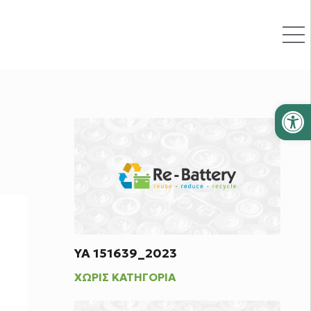
Ανοίξτε
ΥΑ 151639_2023
ΧΩΡΊΣ ΚΑΤΗΓΟΡΊΑ