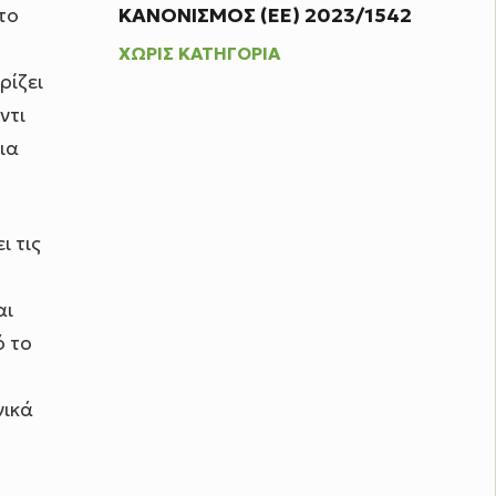
 το
ΚΑΝΟΝΙΣΜΟΣ (ΕΕ) 2023/1542
ΧΩΡΊΣ ΚΑΤΗΓΟΡΊΑ
ρίζει
αντι
ια
ι τις
αι
ό το
νικά