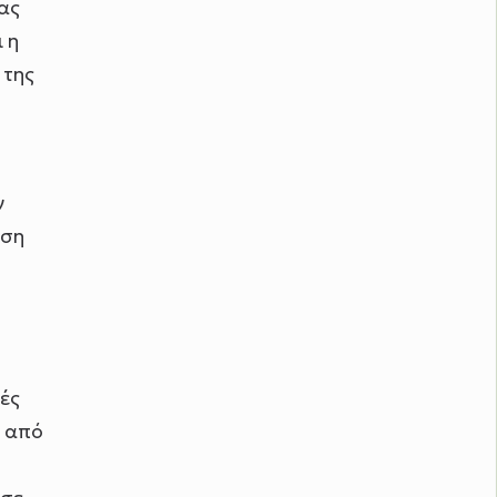
ας
 η
 της
ν
έση
ές
ς από