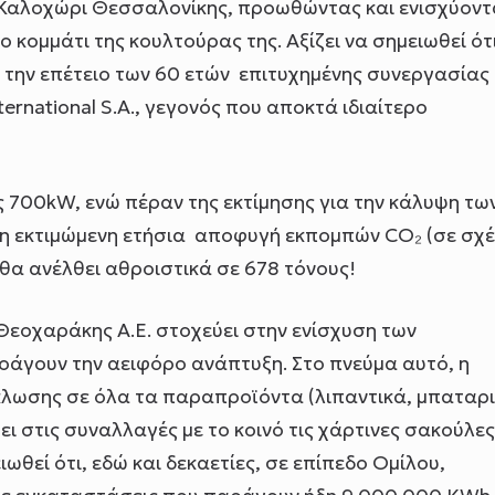
 Καλοχώρι Θεσσαλονίκης, προωθώντας και ενισχύοντ
κομμάτι της κουλτούρας της. Αξίζει να σημειωθεί ότι
 την επέτειο των 60 ετών επιτυχημένης συνεργασίας
nternational S.A., γεγονός που αποκτά ιδιαίτερο
ς 700kW, ενώ πέραν της εκτίμησης για την κάλυψη τω
 η εκτιμώμενη ετήσια αποφυγή εκπομπών CO₂ (σε σχ
θα ανέλθει αθροιστικά σε 678 τόνους!
. Θεοχαράκης Α.Ε. στοχεύει στην ενίσχυση των
άγουν την αειφόρο ανάπτυξη. Στο πνεύμα αυτό, η
κλωσης σε όλα τα παραπροϊόντα (λιπαντικά, μπαταρι
σει στις συναλλαγές με το κοινό τις χάρτινες σακούλε
θεί ότι, εδώ και δεκαετίες, σε επίπεδο Ομίλου,