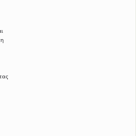
αι
τη
τας