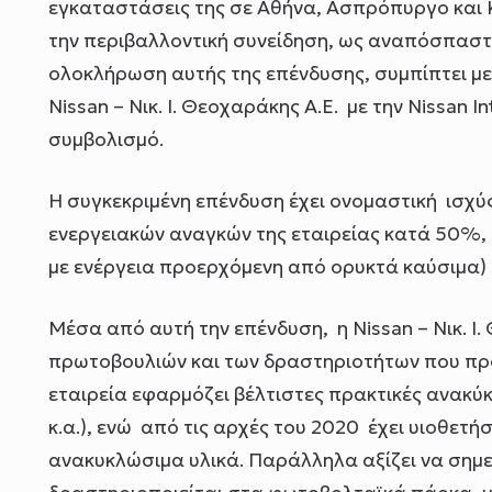
εγκαταστάσεις της σε Αθήνα, Ασπρόπυργο και
την περιβαλλοντική συνείδηση, ως αναπόσπαστο 
ολοκλήρωση αυτής της επένδυσης, συμπίπτει με
Nissan – Νικ. Ι. Θεοχαράκης Α.Ε. με την Nissan I
συμβολισμό.
Η συγκεκριμένη επένδυση έχει ονομαστική ισχύ
ενεργειακών αναγκών της εταιρείας κατά 50%,
με ενέργεια προερχόμενη από ορυκτά καύσιμα) 
Μέσα από αυτή την επένδυση, η Nissan – Νικ. Ι
πρωτοβουλιών και των δραστηριοτήτων που προ
εταιρεία εφαρμόζει βέλτιστες πρακτικές ανακύ
κ.α.), ενώ από τις αρχές του 2020 έχει υιοθετή
ανακυκλώσιμα υλικά. Παράλληλα αξίζει να σημειω