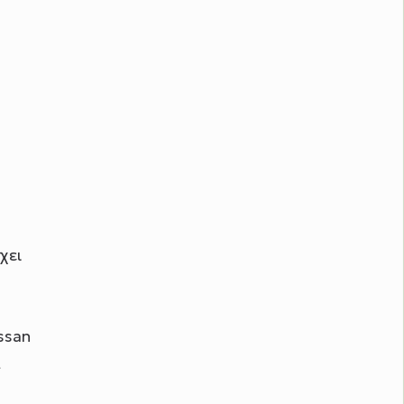
χει
ssan
α