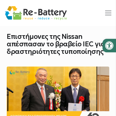
Επιστήμονες της Nissan
Ανοίξτε
απέσπασαν τo βραβείο IEC για
δραστηριότητες τυποποίησης