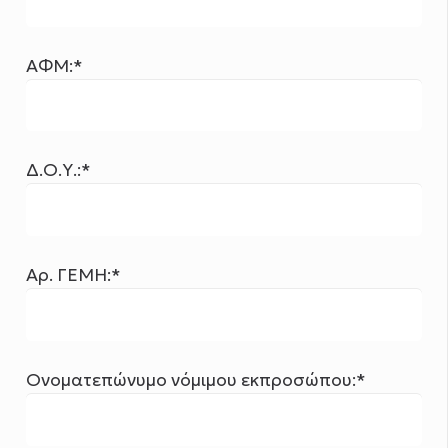
ΑΦΜ:*
Δ.Ο.Υ.:*
Αρ. ΓΕΜΗ:*
Ονοματεπώνυμο νόμιμου εκπροσώπου:*