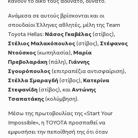
κάνουν το δικό τους αδύνατο, δυνατό.
Ανάμεσα σε αυτούς βρίσκονται και οι
σπουδαίοι Έλληνες αθλητές, μέλη της Team
Toyota Hellas:
Νάσος Γκαβέλας
(στίβος),
Στέλιος Μαλακόπουλος
(στίβος),
Στέφανος
Ντούσκος
(κωπηλασία),
Μαρία
Πρεβολαράκη
(πάλη),
Γιάννης
Σγουρόπουλος
(επιτραπέζια αντισφαίριση),
Στέλλα Σμαραγδή
(στίβος),
Κατερίνα
Στεφανίδη
(στίβος), και
Αντώνης
Τσαπατάκης
(κολύμβηση).
Μέσω της πρωτοβουλίας της «Start Your
Impossible», η ΤΟΥΟΤΑ προσπαθεί να
εμφυσήσει την πεποίθησή της ότι όταν